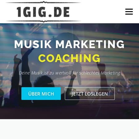
Zum
Inhalt
Menü
springen
DATENSCHUTZ
IMPRESSUM
HOME
NEWS
MUSIK MARKETING
COACHING
Deine Musik ist zu wertvoll für schlechtes Marketing
ÜBER MICH
JETZT LOSLEGEN