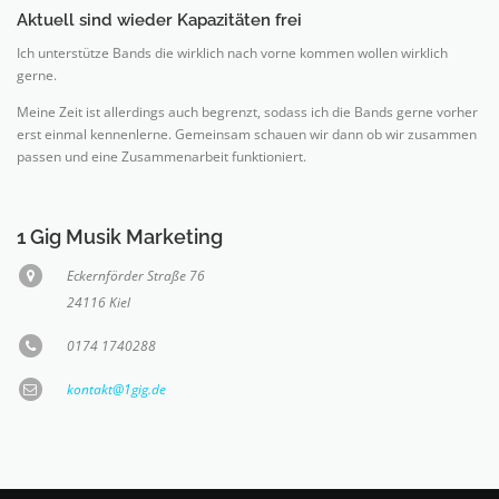
Aktuell sind wieder Kapazitäten frei
Ich unterstütze Bands die wirklich nach vorne kommen wollen wirklich
gerne.
Meine Zeit ist allerdings auch begrenzt, sodass ich die Bands gerne vorher
erst einmal kennenlerne. Gemeinsam schauen wir dann ob wir zusammen
passen und eine Zusammenarbeit funktioniert.
1 Gig Musik Marketing
Eckernförder Straße 76
24116 Kiel
0174 1740288
kontakt@1gig.de