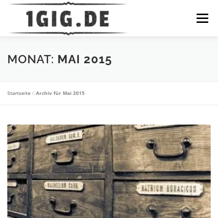
Zum
Inhalt
Menü
springen
DATENSCHUTZ
IMPRESSUM
HOME
NEWS
MONAT:
MAI 2015
Startseite
»
Archiv für Mai 2015