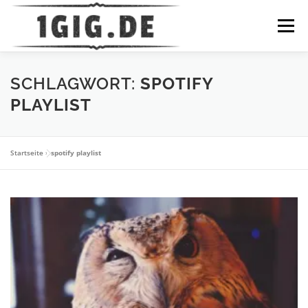
Zum
Inhalt
Menü
springen
DATENSCHUTZ
IMPRESSUM
HOME
NEWS
SCHLAGWORT:
SPOTIFY
PLAYLIST
Startseite
»
spotify playlist