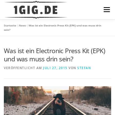
Zum
Inhalt
Menü
springen
Startseite
»
News
»
Was ist ein Electronic Press Kit (EPK) und was muss drin
DATENSCHUTZ
IMPRESSUM
HOME
NEWS
sein?
Was ist ein Electronic Press Kit (EPK)
und was muss drin sein?
VERÖFFENTLICHT AM
JULI 27, 2015
VON
STEFAN