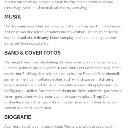
repräsentiert? Wenn ihr nach diesem Prinzip jeden einzelnen Upload
hinterfragt, seid ihr schon mal auf einem guten Weg.
MUSIK
Hier kommen eure 3 besten Songs rein. Mehr ist hier wirklich nicht besser.
Zeit ist gerade für solche Verantwortlichen kostbar. Hier zeigt ihr richtig
was ihr draufhabt.
Achtung
! Keine Autoplay und bitte nur eingebettete
Songs per Soundcloud & Co.
BAND & COVER FOTOS
Hier empfehle ich zur Darstellung die klassische 72dpi Variante. Versucht
Bilder zu nehmen die wirklich stark sind. Bilder mit Emotionen sind immer
wieder der Blickfang den sich jeder wünscht. Live Fotos dürft ihr ebenfalls
gerne nehmen, dann sollten sie aber auch wirklich gut sein.
Achtung
:
Vergesst auf keinen Fall die Bilder ebenfalls in einer 300dpi Variante zur
Verfügung zu stellen. Ansonsten erscheint die Bilder entweder gar nicht in
einem gedruckten Artikel oder eben halt stark verpixelt.
Tipp
: Die
hochauflösenden Bilder packt ihr am besten in eine ZIP Datei damit sie
einfach herunterzuladen sind.
BIOGRAFIE
Auch eure Band hat eine Geschichte. Meistens sind diese sogar sehr