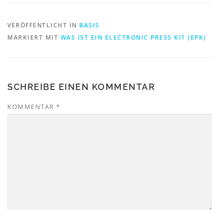
n
n
s
s
t
t
e
e
VERÖFFENTLICHT IN
BASIS
r
r
MARKIERT MIT
g
g
WAS IST EIN ELECTRONIC PRESS KIT (EPK)
e
e
ö
ö
f
f
f
f
n
n
e
e
t
t
SCHREIBE EINEN KOMMENTAR
)
)
KOMMENTAR
*