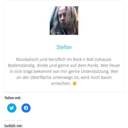
Stefan
Musikalisch und beruflich im Rock n Roll zuhause.
Bodenständig, direkt und gerne auf dem Punkt. Wer Feuer
in sich trägt bekommt von mir gerne Unterstützung. Wer
an der Oberfläche unterwegs ist, wird mich kaum
erreichen.
Teilen mit:
K
K
l
l
i
i
c
c
k
k
,
,
Gefällt mir: