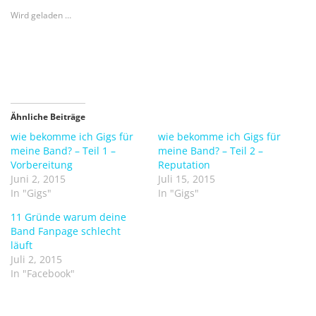
u
u
m
m
Wird geladen …
ü
a
b
u
e
f
r
F
T
a
w
c
i
e
t
b
t
o
e
o
r
k
Ähnliche Beiträge
z
z
u
u
wie bekomme ich Gigs für
wie bekomme ich Gigs für
t
t
meine Band? – Teil 1 –
meine Band? – Teil 2 –
e
e
i
i
Vorbereitung
Reputation
l
l
e
e
Juni 2, 2015
Juli 15, 2015
n
n
In "Gigs"
In "Gigs"
(
(
W
W
i
i
11 Gründe warum deine
r
r
Band Fanpage schlecht
d
d
i
i
läuft
n
n
Juli 2, 2015
n
n
e
e
In "Facebook"
u
u
e
e
m
m
F
F
e
e