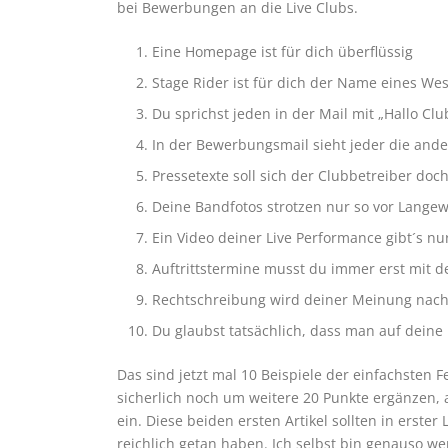
bei Bewerbungen an die Live Clubs.
Eine Homepage ist für dich überflüssig
Stage Rider ist für dich der Name eines We
Du sprichst jeden in der Mail mit „Hallo Clu
In der Bewerbungsmail sieht jeder die and
Pressetexte soll sich der Clubbetreiber doc
Deine Bandfotos strotzen nur so vor Langew
Ein Video deiner Live Performance gibt´s nur
Auftrittstermine musst du immer erst mit d
Rechtschreibung wird deiner Meinung nach 
Du glaubst tatsächlich, dass man auf deine
Das sind jetzt mal 10 Beispiele der einfachsten
sicherlich noch um weitere 20 Punkte ergänzen, 
ein. Diese beiden ersten Artikel sollten in erste
reichlich getan haben. Ich selbst bin genauso wen