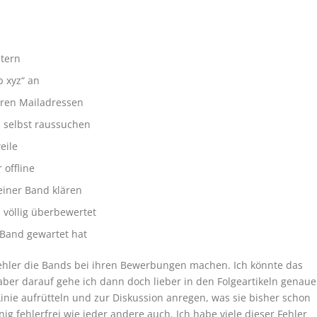
stern
b xyz“ an
eren Mailadressen
h selbst raussuchen
eile
 offline
einer Band klären
völlig überbewertet
 Band gewartet hat
 Fehler die Bands bei ihren Bewerbungen machen. Ich könnte das
aber darauf gehe ich dann doch lieber in den Folgeartikeln genaue
r Linie aufrütteln und zur Diskussion anregen, was sie bisher schon
ig fehlerfrei wie jeder andere auch. Ich habe viele dieser Fehler