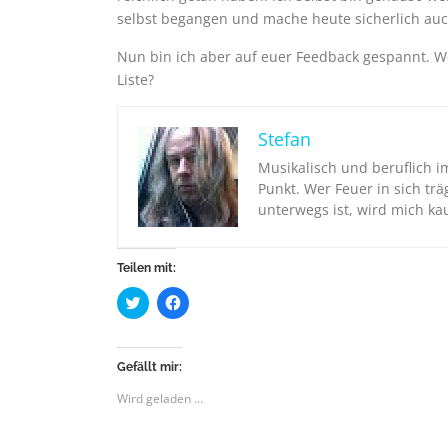
selbst begangen und mache heute sicherlich auch
Nun bin ich aber auf euer Feedback gespannt. W
Liste?
Stefan
Musikalisch und beruflich i
Punkt. Wer Feuer in sich tr
unterwegs ist, wird mich k
Teilen mit:
K
K
l
l
i
i
c
c
k
k
,
,
Gefällt mir:
u
u
m
m
Wird geladen …
ü
a
b
u
e
f
r
F