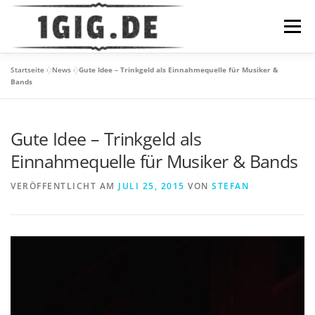
Zum
Inhalt
Menü
springen
Startseite
»
News
»
Gute Idee – Trinkgeld als Einnahmequelle für Musiker &
DATENSCHUTZ
IMPRESSUM
HOME
NEWS
Bands
Gute Idee – Trinkgeld als
Einnahmequelle für Musiker & Bands
VERÖFFENTLICHT AM
JULI 25, 2015
VON
STEFAN