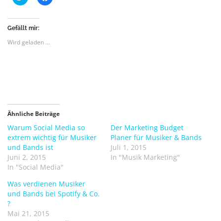
l
l
i
i
c
c
k
k
,
,
Gefällt mir:
u
u
m
m
Wird geladen …
ü
a
b
u
e
f
r
F
T
a
w
c
i
e
t
b
t
o
e
o
r
k
Ähnliche Beiträge
z
z
u
u
Warum Social Media so
Der Marketing Budget
t
t
extrem wichtig für Musiker
Planer für Musiker & Bands
e
e
i
i
und Bands ist
Juli 1, 2015
l
l
e
e
Juni 2, 2015
In "Musik Marketing"
n
n
In "Social Media"
(
(
W
W
i
i
Was verdienen Musiker
r
r
und Bands bei Spotify & Co.
d
d
i
i
?
n
n
Mai 21, 2015
n
n
e
e