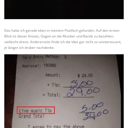
Das habe ich gerade eben in meinem Postfach gefunden. Auf den ersten
Blick ist dieser Ansatz, Gagen an die Musiker und Bands zu bezahlen,
vielleicht dreist. Andererseits finde ich die Idee gar nicht so uninteressant,
je länger ich drüber nachdenke.