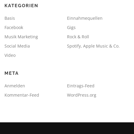
KATEGORIEN
Basis
Einnahmequellen
Facebook
Gigs
Musik Marketing
Rock & Roll
Social Media
Spotify, Apple Music & Co.
Video
META
Anmelden
Eintrags-Feed
Kommentar-Feed
WordPress.org