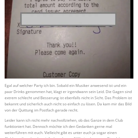
Egal auf welcher Party ich bin. Sobald ein Musiker anwesend ist und ein
paar Drinks genommen hat, klagt er irgendwann sein Leid. Die Gagen sind
extrem schlecht und Besserung ist ebenfalls nicht in Sicht. Das Problem ist
bekannt und sicherlich auch nicht so einfach zu lösen. Da kam mir das Bild
von der Quittung im Postfach gerade recht.
Leider kann ich nicht mehr nachvollziehen, ob das Ganze in dem Club
funktioniert hat. Dennoch möchte ich den Gedanken gerne mal
weiterführen mit euch. Vielleicht gibt es unter euch ja sogar einen