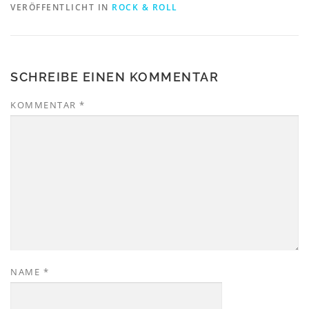
e
e
VERÖFFENTLICHT IN
ROCK & ROLL
r
r
g
g
e
e
ö
ö
f
f
f
f
n
n
SCHREIBE EINEN KOMMENTAR
e
e
t
t
)
)
KOMMENTAR
*
NAME
*