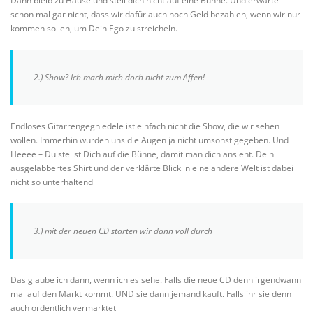
Dann bleib zu Hause und stell dich nicht auf eine Bühne. Und erwarte
schon mal gar nicht, dass wir dafür auch noch Geld bezahlen, wenn wir nur
kommen sollen, um Dein Ego zu streicheln.
2.) Show? Ich mach mich doch nicht zum Affen!
Endloses Gitarrengegniedele ist einfach nicht die Show, die wir sehen
wollen. Immerhin wurden uns die Augen ja nicht umsonst gegeben. Und
Heeee – Du stellst Dich auf die Bühne, damit man dich ansieht. Dein
ausgelabbertes Shirt und der verklärte Blick in eine andere Welt ist dabei
nicht so unterhaltend
3.) mit der neuen CD starten wir dann voll durch
Das glaube ich dann, wenn ich es sehe. Falls die neue CD denn irgendwann
mal auf den Markt kommt. UND sie dann jemand kauft. Falls ihr sie denn
auch ordentlich vermarktet