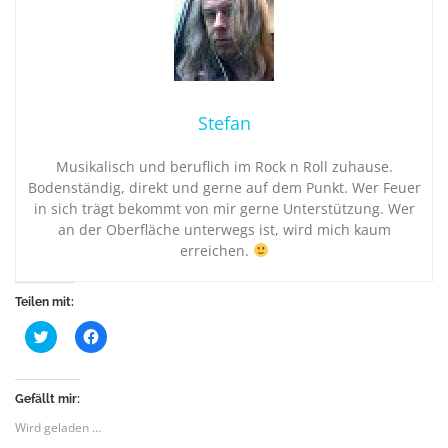
Stefan
Musikalisch und beruflich im Rock n Roll zuhause.
Bodenständig, direkt und gerne auf dem Punkt. Wer Feuer
in sich trägt bekommt von mir gerne Unterstützung. Wer
an der Oberfläche unterwegs ist, wird mich kaum
erreichen.
Teilen mit:
K
K
l
l
i
i
c
c
k
k
,
,
Gefällt mir:
u
u
m
m
Wird geladen …
ü
a