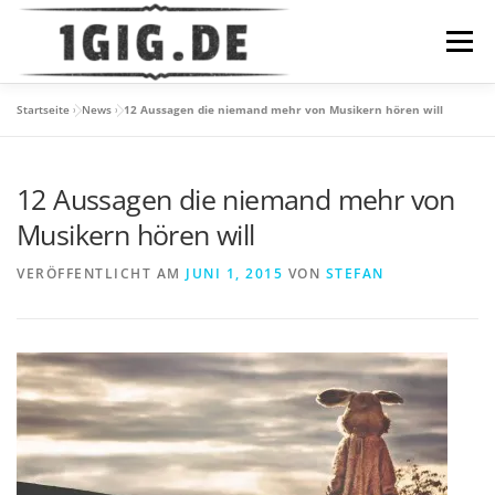
Zum
Inhalt
Menü
springen
Startseite
»
News
»
12 Aussagen die niemand mehr von Musikern hören will
DATENSCHUTZ
IMPRESSUM
HOME
NEWS
12 Aussagen die niemand mehr von
Musikern hören will
VERÖFFENTLICHT AM
JUNI 1, 2015
VON
STEFAN