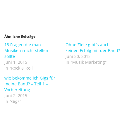
b
u
e
f
r
F
T
a
w
c
i
e
t
b
t
o
e
o
r
k
Ähnliche Beiträge
z
z
u
u
13 Fragen die man
Ohne Ziele gibt´s auch
t
t
Musikern nicht stellen
keinen Erfolg mit der Band?
e
e
i
i
sollte
Juni 30, 2015
l
l
e
e
Juni 1, 2015
In "Musik Marketing"
n
n
In "Rock & Roll"
(
(
W
W
i
i
wie bekomme ich Gigs für
r
r
meine Band? – Teil 1 –
d
d
i
i
Vorbereitung
n
n
Juni 2, 2015
n
n
e
e
In "Gigs"
u
u
e
e
m
m
F
F
e
e
n
n
s
s
t
t